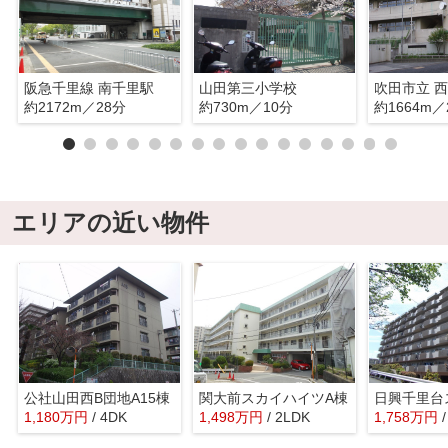
阪急千里線 南千里駅
山田第三小学校
吹田市立 
約2172m／28分
約730m／10分
約1664m／
エリアの近い物件
公社山田西B団地A15棟
関大前スカイハイツA棟
1,180
万
円
/ 4DK
1,498
万
円
/ 2LDK
1,758
万
円