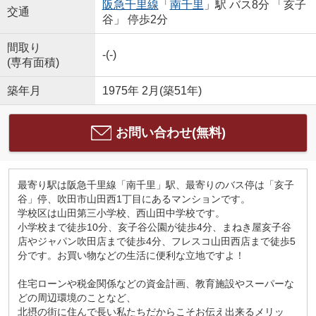
阪急千里線
「
南千里
」駅 バス8分 「亥子
交通
谷」 停歩2分
間取り
-(-)
(専有面積)
築年月
1975年 2月(築51年)
お問い合わせ(無料)
最寄り駅は阪急千里線「南千里」駅、最寄りのバス停は「亥子
谷」停、吹田市山田西1丁目にあるマンションです。
学校区は山田第三小学校、西山田中学校です。
小学校まで徒歩10分、亥子谷公園が徒歩4分、まねき屋亥子谷
店やジャパン吹田店まで徒歩4分、フレスコ山田西店まで徒歩5
分です。お買い物などの生活に便利な立地ですよ！
住宅ローンや税金関係などの資金計画、教育施設やスーパーな
どの周辺環境のことなど、
北摂の街に住んで長い私たちだからこそお伝え出来るメリッ