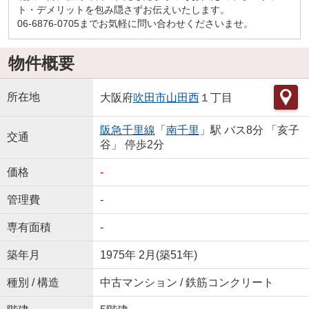
ト・デメリットを包み隠さずお伝えいたします。
06-6876-0705までお気軽に問い合わせくださいませ。
物件概要
所在地
大阪府
吹田市
山田西
１丁目
阪急千里線
「
南千里
」駅 バス8分 「亥子
交通
谷」 停歩2分
価格
-
管理費
-
専有面積
-
築年月
1975年 2月(築51年)
種別 / 構造
中古マンション / 鉄筋コンクリート