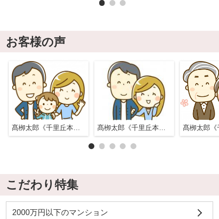
お客様の声
髙栁太郎《千里丘本店》
髙栁太郎《千里丘本店》
こだわり特集
2000万円以下のマンション