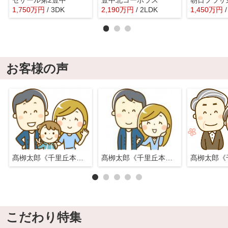
1,750
万
円
/ 3DK
2,190
万
円
/ 2LDK
1,450
万
円
お客様の声
髙栁太郎《千里丘本店》
髙栁太郎《千里丘本店》
こだわり特集