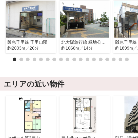
阪急千里線 千里山駅
北大阪急行線 緑地公園駅
阪急千里線
約2003m／26分
約1060m／14分
約1899m／
エリアの近い物件
セザール第2豊中
豊中北コーポラス
朝日プラザ