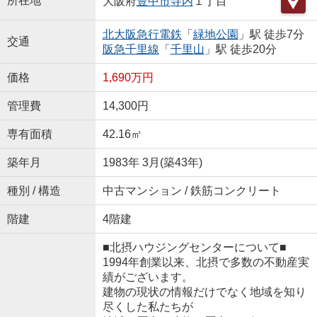
所在地
大阪府
豊中市
寺内
１丁目
北大阪急行電鉄
「
緑地公園
」駅 徒歩7分
交通
阪急千里線
「
千里山
」駅 徒歩20分
価格
1,690万円
管理費
14,300円
専有面積
42.16㎡
築年月
1983年 3月(築43年)
種別 / 構造
中古マンション / 鉄筋コンクリート
階建
4階建
■北摂ハウジングセンターについて■
1994年創業以来、北摂で多数の不動産実
績がございます。
建物の現状の情報だけでなく地域を知り
尽くした私たちが