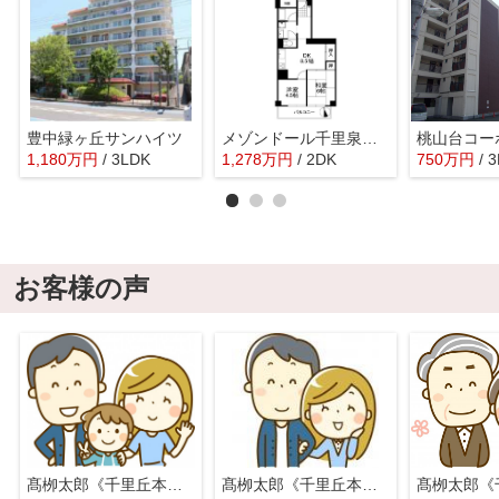
豊中緑ヶ丘サンハイツ
メゾンドール千里泉ヶ丘1号館
桃山台コー
1,180
万
円
/ 3LDK
1,278
万
円
/ 2DK
750
万
円
/ 
お客様の声
髙栁太郎《千里丘本店》
髙栁太郎《千里丘本店》