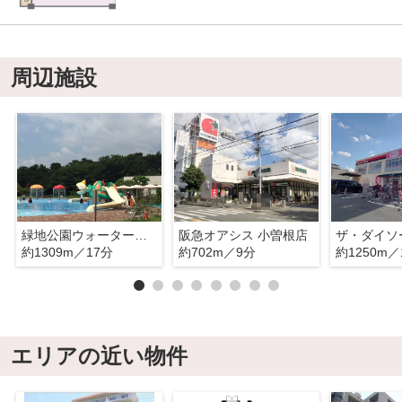
周辺施設
緑地公園ウォーターランド
阪急オアシス 小曽根店
約1309m／17分
約702m／9分
約1250m／
エリアの近い物件