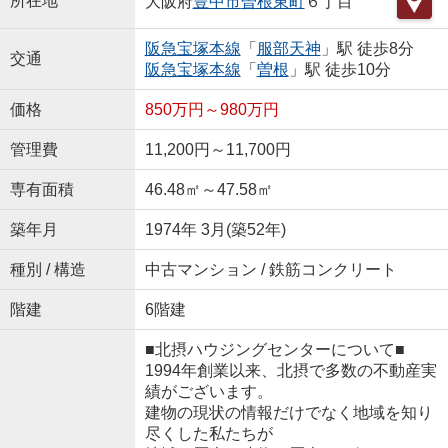
所在地
大阪府
豊中市
曽根東町
６丁目
阪急宝塚本線
「
服部天神
」駅 徒歩8分
交通
阪急宝塚本線
「
曽根
」駅 徒歩10分
価格
850万円～980万円
管理費
11,200円～11,700円
専有面積
46.48㎡～47.58㎡
築年月
1974年 3月(築52年)
種別 / 構造
中古マンション / 鉄筋コンクリート
階建
6階建
■北摂ハウジングセンターについて■
1994年創業以来、北摂で多数の不動産実
績がございます。
建物の現状の情報だけでなく地域を知り
尽くした私たちが