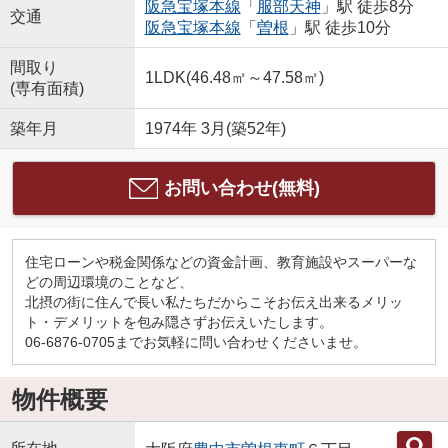
阪急宝塚本線
「
服部天神
」駅 徒歩8分
交通
阪急宝塚本線
「
曽根
」駅 徒歩10分
間取り
1LDK(46.48㎡～47.58㎡)
(専有面積)
築年月
1974年 3月(築52年)
お問い合わせ(無料)
住宅ローンや税金関係などの資金計画、教育施設やスーパーな
どの周辺環境のことなど、
北摂の街に住んで長い私たちだからこそお伝え出来るメリッ
ト・デメリットを包み隠さずお伝えいたします。
06-6876-0705までお気軽に問い合わせくださいませ。
物件概要