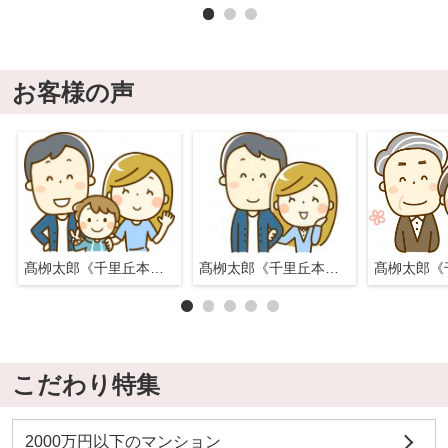
お客様の声
髙栁太郎《千里丘本店》
髙栁太郎《千里丘本店》
こだわり特集
2000万円以下のマンション