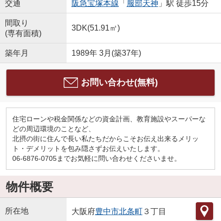
交通
阪急宝塚本線
「
服部天神
」駅 徒歩15分
間取り
3DK(51.91㎡)
(専有面積)
築年月
1989年 3月(築37年)
お問い合わせ(無料)
住宅ローンや税金関係などの資金計画、教育施設やスーパーな
どの周辺環境のことなど、
北摂の街に住んで長い私たちだからこそお伝え出来るメリッ
ト・デメリットを包み隠さずお伝えいたします。
06-6876-0705までお気軽に問い合わせくださいませ。
物件概要
所在地
大阪府
豊中市
北条町
３丁目