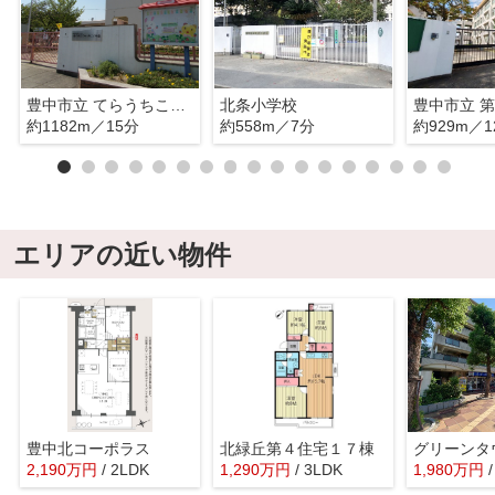
豊中市立 てらうちこども園
北条小学校
豊中市立 
約1182m／15分
約558m／7分
約929m／1
エリアの近い物件
豊中北コーポラス
北緑丘第４住宅１７棟
2,190
万
円
/ 2LDK
1,290
万
円
/ 3LDK
1,980
万
円