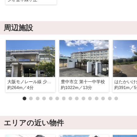
周辺施設
大阪モノレール線 少路駅
豊中市立 第十一中学校
はたかいけ
約264m／4分
約1022m／13分
約391m／
エリアの近い物件