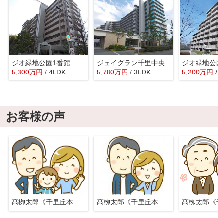
ジオ緑地公園1番館
ジェイグラン千里中央
ジオ緑地公
5,300
万
円
/ 4LDK
5,780
万
円
/ 3LDK
5,200
万
円
お客様の声
髙栁太郎《千里丘本店》
髙栁太郎《千里丘本店》