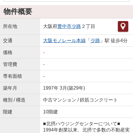
物件概要
所在地
大阪府
豊中市
少路
２丁目
交通
大阪モノレール本線
「
少路
」駅 徒歩4分
価格
-
管理費
-
専有面積
-
築年月
1997年 3月(築29年)
種別 / 構造
中古マンション / 鉄筋コンクリート
階建
10階建
■北摂ハウジングセンターについて■
1994年創業以来、北摂で多数の不動産実