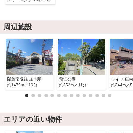
周辺施設
阪急宝塚線 庄内駅
菰江公園
ライフ 庄
約1479m／19分
約852m／11分
約344m／
エリアの近い物件