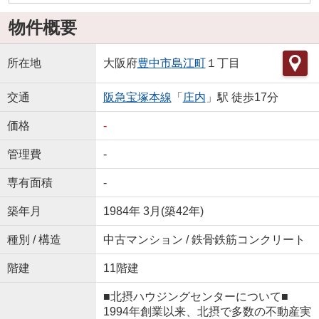
物件概要
所在地
大阪府
豊中市
島江町
１丁目
交通
阪急宝塚本線
「
庄内
」駅 徒歩17分
価格
-
管理費
-
専有面積
-
築年月
1984年 3月(築42年)
種別 / 構造
中古マンション / 鉄骨鉄筋コンクリート
階建
11階建
■北摂ハウジングセンターについて■
1994年創業以来、北摂で多数の不動産実