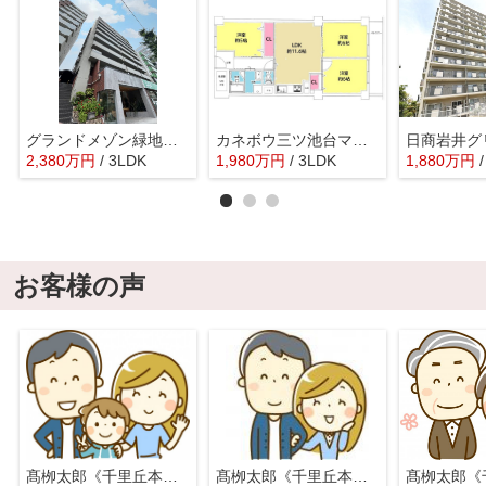
グランドメゾン緑地公園
カネボウ三ツ池台マンション
2,380
万
円
/ 3LDK
1,980
万
円
/ 3LDK
1,880
万
円
お客様の声
髙栁太郎《千里丘本店》
髙栁太郎《千里丘本店》