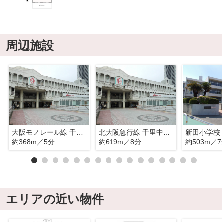
周辺施設
大阪モノレール線 千里中央駅
北大阪急行線 千里中央駅
新田小学校
約368m／5分
約619m／8分
約503m／
エリアの近い物件