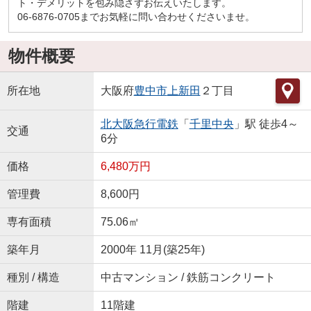
ト・デメリットを包み隠さずお伝えいたします。
06-6876-0705までお気軽に問い合わせくださいませ。
物件概要
所在地
大阪府
豊中市
上新田
２丁目
北大阪急行電鉄
「
千里中央
」駅 徒歩4～
交通
6分
価格
6,480万円
管理費
8,600円
専有面積
75.06㎡
築年月
2000年 11月(築25年)
種別 / 構造
中古マンション / 鉄筋コンクリート
階建
11階建