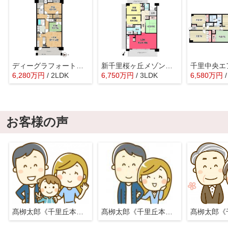
ディーグラフォート千里中央
新千里桜ヶ丘メゾンシティ六番館
千里中央エ
6,280
万
円
/ 2LDK
6,750
万
円
/ 3LDK
6,580
万
円
お客様の声
髙栁太郎《千里丘本店》
髙栁太郎《千里丘本店》