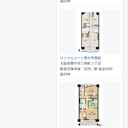
築50年
ロイヤルコート豊中壱番館
大阪府豊中市三和町２丁目
阪急宝塚本線「庄内」駅 徒歩10分
築29年