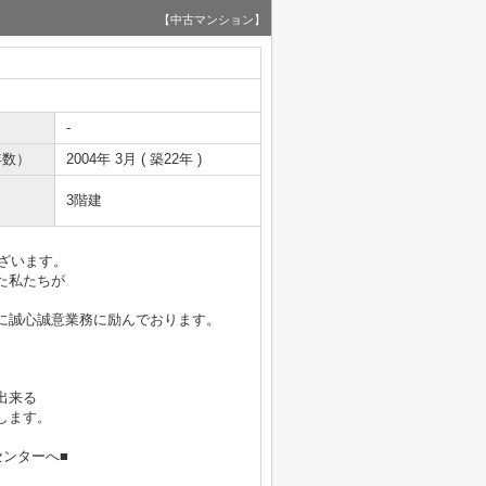
【中古マンション】
-
年数）
2004年 3月 ( 築22年 )
3階建
ございます。
た私たちが
に誠心誠意業務に励んでおります。
出来る
します。
ンターへ■