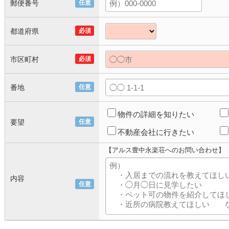
郵便番号
任意
都道府県
必須
市区町村
必須
番地
任意
物件の詳細を知りたい
要望
任意
不動産会社に行きたい
【アルス豊中永楽荘へのお問い合わせ】
内容
任意