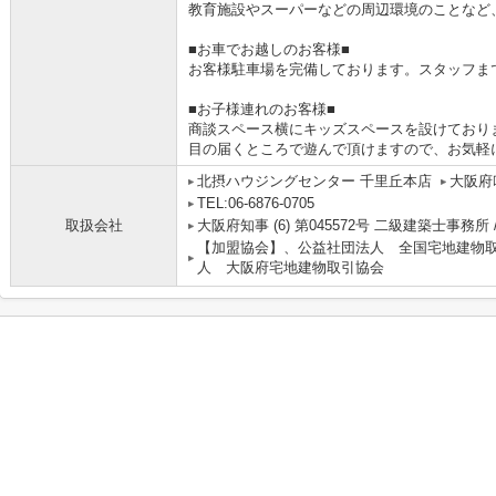
教育施設やスーパーなどの周辺環境のことなど
■お車でお越しのお客様■
お客様駐車場を完備しております。スタッフま
■お子様連れのお客様■
商談スペース横にキッズスペースを設けており
目の届くところで遊んで頂けますので、お気軽
北摂ハウジングセンター 千里丘本店
大阪府
TEL:06-6876-0705
取扱会社
大阪府知事 (6) 第045572号 二級建築士事務所 
【加盟協会】、公益社団法人 全国宅地建物
人 大阪府宅地建物取引協会