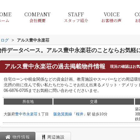
OME
COMPANY
STAFF
VOICE
C
ホーム
会社概要
スタッフ紹介
お客様の声
お
タログ
>
アルス豊中永楽荘
物件データベース。アルス豊中永楽荘のことならお気軽
アルス豊中永楽荘
の過去掲載物件情報
現況の確認はお気
住宅ローンや税金関係などの資金計画、教育施設やスーパーなどの周辺環
北摂の街に住んで長い私たちだからこそお伝え出来るメリット・デメリッ
06-6876-0705までお気軽に問い合わせくださいませ。
所在地
交通
築
大阪府
豊中市
永楽荘
１丁目
阪急箕面線
「
桜井
」駅 徒歩10分
3
鉄
物件情報
周辺施設