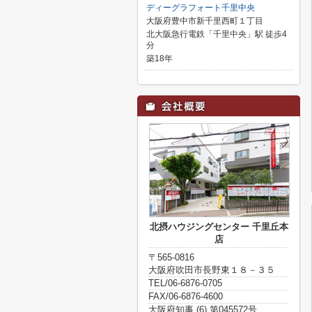
ディーグラフォート千里中央
大阪府豊中市新千里西町１丁目
北大阪急行電鉄「千里中央」駅 徒歩4
分
築18年
北摂ハウジングセンター 千里丘本
店
〒565-0816
大阪府吹田市長野東１８－３５
TEL/06-6876-0705
FAX/06-6876-4600
大阪府知事 (6) 第045572号