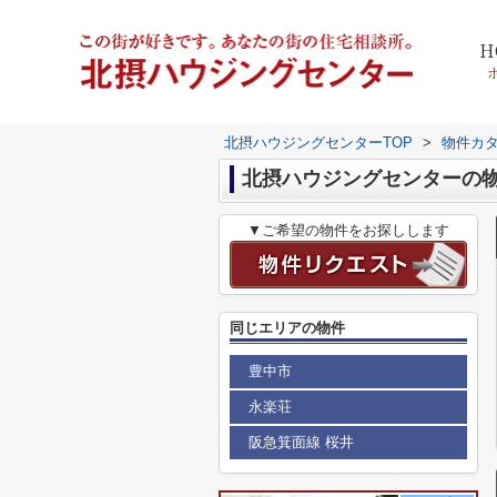
H
北摂ハウジングセンターTOP
>
物件カ
北摂ハウジングセンターの
▼ご希望の物件をお探しします
同じエリアの物件
豊中市
永楽荘
阪急箕面線 桜井