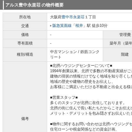
アルス豊中永楽荘
の物件概要
所在地
大阪府
豊中市
永楽荘
１丁目
阪急箕面線
「
桜井
」駅 徒歩10分
交通
価格
-
管理費
専有面積
-
築年月（築
中古マンション / 鉄筋コンク
種別/構造
階建
リート
■北摂ハウジングセンターについて■
1994年創業以来、北摂で多数の不動産実績が
建物の現状の情報だけでなく地域を知り尽くし
地域の歴史や建物の歴史をお伝えし、
お客様にご満足いただける不動産と出会える様
■営業スタッフ■
多くのスタッフが北摂に在住しております。
北摂の街に住んで長い私たちだからこそお伝え
メリット・デメリットを包み隠さずお伝えいた
備考
■物件に関するお問い合わせは北摂ハウジングセ
住宅ローンや税金関係などの資金計画、