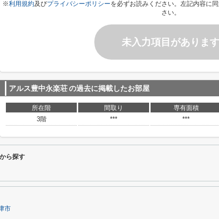
※
利用規約
及び
プライバシーポリシー
を必ずお読みください。左記内容に同
さい。
未入力項目がありま
アルス豊中永楽荘
の過去に掲載したお部屋
所在階
間取り
専有面積
3階
***
***
から探す
津市