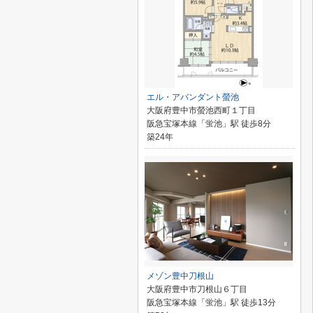
エル・アバンダント螢池
大阪府豊中市螢池西町１丁目
阪急宝塚本線「蛍池」駅 徒歩8分
築24年
メゾン豊中刀根山
大阪府豊中市刀根山６丁目
阪急宝塚本線「蛍池」駅 徒歩13分