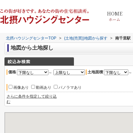
HOME
ホーム
北摂ハウジングセンターTOP
>
(土地(売買))地図から探す
>
南千里駅
地図から土地探し
価格
土地面積
～
画像あり
動画あり
パノラマあり
さらに条件を指定して絞り込
む