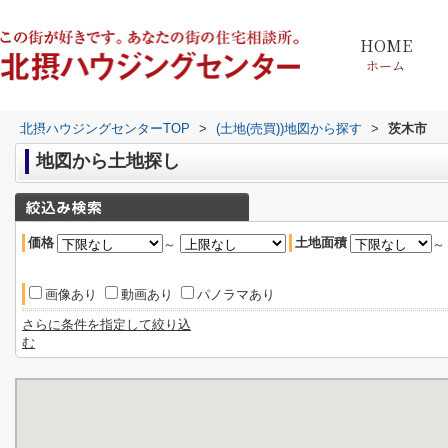
HOME
ホーム
北摂ハウジングセンターTOP
>
(土地(売買))地図から探す
>
茨木市
地図から土地探し
価格
土地面積
～
画像あり
動画あり
パノラマあり
さらに条件を指定して絞り込
む