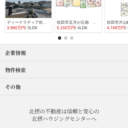
ディークラディア吹田千里丘
吹田市五月が丘南 一戸建て
3,980万円
/ 3LDK
5,150万円
/ 4LDK
4,749万円
/
企業情報
物件検索
その他
北摂の不動産は信頼と安心の
北摂ハウジングセンターへ