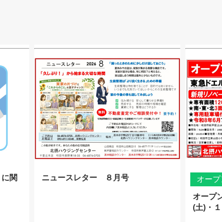
」に関
ニュースレター ８月号
オープ
オープ
(土)・