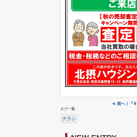
≪ 前へ｜『
タグ一覧
チラシ