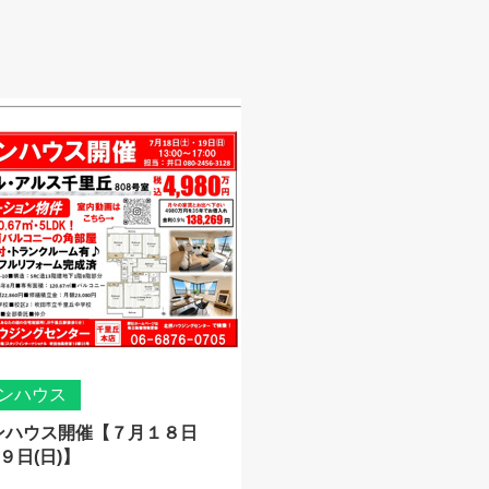
ンハウス
ンハウス開催【７月１８日
１９日(日)】