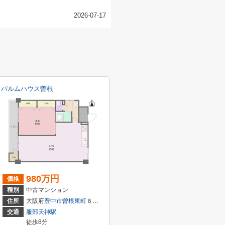
2026-07-17
パルムハウス曽根
980万円
価格
種別
中古マンション
住所
大阪府
豊中市
曽根東町
６丁目
交通
服部天神駅
徒歩8分