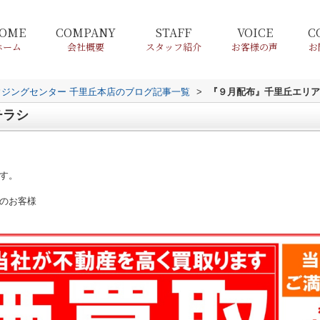
OME
COMPANY
STAFF
VOICE
C
ホーム
会社概要
スタッフ紹介
お客様の声
お
ウジングセンター 千里丘本店のブログ記事一覧
>
『９月配布』千里丘エリア
チラシ
す。
のお客様