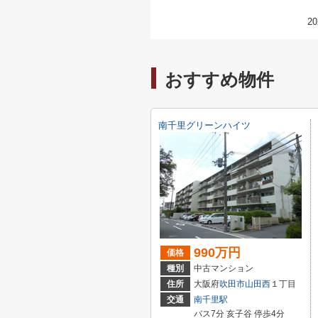
20
おすすめ物件
南千里グリーンハイツ
990万円
価格
種別
中古マンション
住所
大阪府
吹田市
山田西
１丁目
交通
南千里駅
バス7分 亥子谷 停歩4分