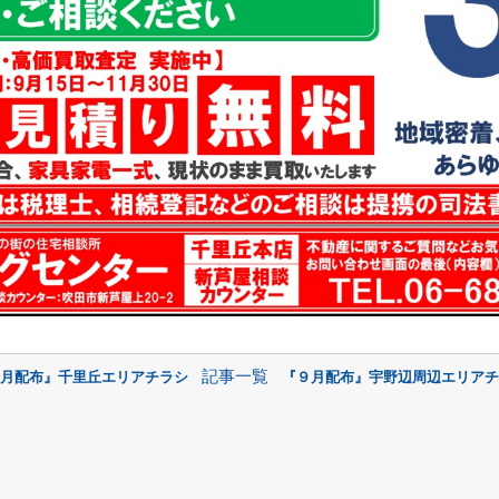
記事一覧
８月配布』千里丘エリアチラシ
『９月配布』宇野辺周辺エリアチ