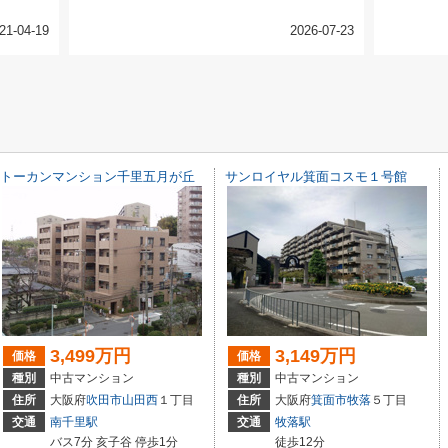
21-04-19
2026-07-23
トーカンマンション千里五月が丘
サンロイヤル箕面コスモ１号館
3,499万円
3,149万円
価格
価格
種別
中古マンション
種別
中古マンション
住所
大阪府
吹田市
山田西
１丁目
住所
大阪府
箕面市
牧落
５丁目
交通
南千里駅
交通
牧落駅
バス7分 亥子谷 停歩1分
徒歩12分