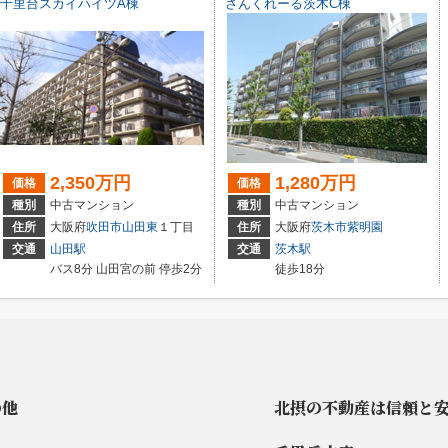
千里台スカイハイツA棟
さんくれーる茨木C棟
2,350万円
1,280万円
価格
価格
種別
中古マンション
種別
中古マンション
住所
大阪府
吹田市
山田東
１丁目
住所
大阪府
茨木市
紫明園
交通
山田駅
交通
茨木駅
バス8分 山田宮の前 停歩2分
徒歩18分
の他
北摂の不動産は信頼と