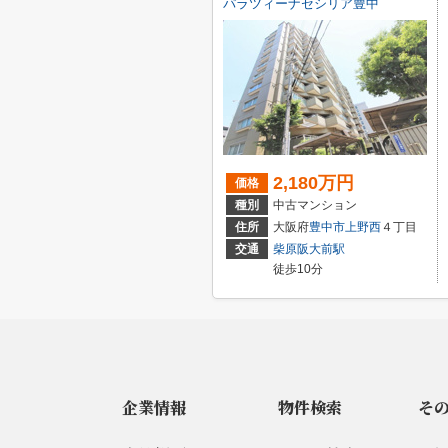
パラツィーナセシリア豊中
2,180万円
価格
種別
中古マンション
住所
大阪府
豊中市
上野西
４丁目
交通
柴原阪大前駅
徒歩10分
企業情報
物件検索
そ