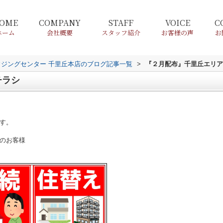
OME
COMPANY
STAFF
VOICE
C
ホーム
会社概要
スタッフ紹介
お客様の声
お
ウジングセンター 千里丘本店のブログ記事一覧
>
『２月配布』千里丘エリア
チラシ
す。
のお客様