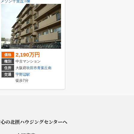
メゾン千里丘T棟
2,190万円
価格
種別
中古マンション
住所
大阪府
吹田市
青葉丘南
交通
宇野辺駅
徒歩7分
安心の北摂ハウジングセンターへ