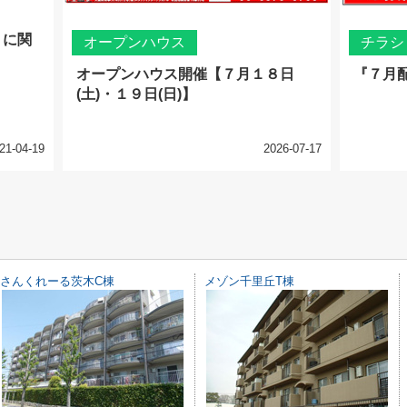
」に関
オープンハウス
チラシ
オープンハウス開催【７月１８日
『７月
(土)・１９日(日)】
21-04-19
2026-07-17
さんくれーる茨木C棟
メゾン千里丘T棟