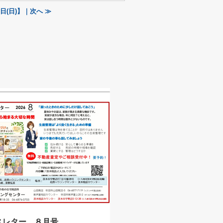
(日)】｜次へ ≫
スレター ８月号