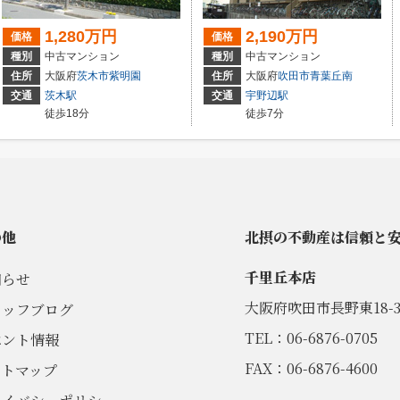
1,280万円
2,190万円
価格
価格
種別
中古マンション
種別
中古マンション
住所
大阪府
茨木市
紫明園
住所
大阪府
吹田市
青葉丘南
交通
茨木駅
交通
宇野辺駅
徒歩18分
徒歩7分
の他
北摂の不動産は信頼と
千里丘本店
知らせ
大阪府吹田市長野東18-3
タッフブログ
TEL：06-6876-0705
ベント情報
FAX：06-6876-4600
イトマップ