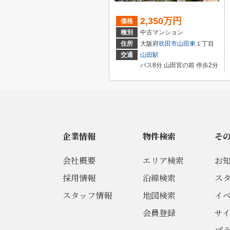
2,350万円
価格
種別
中古マンション
住所
大阪府
吹田市
山田東
１丁目
交通
山田駅
バス8分 山田宮の前 停歩2分
企業情報
物件検索
そ
会社概要
エリア検索
お
採用情報
沿線検索
ス
スタッフ情報
地図検索
イ
会員登録
サ