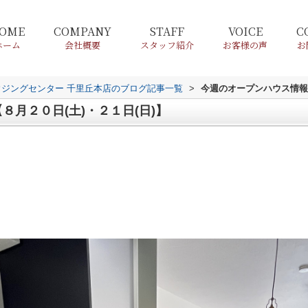
OME
COMPANY
STAFF
VOICE
C
ホーム
会社概要
スタッフ紹介
お客様の声
お
ウジングセンター 千里丘本店のブログ記事一覧
>
今週のオープンハウス情報【
月２０日(土)・２１日(日)】