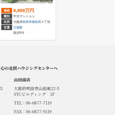
6,999万円
価格
種別
中古マンション
住所
大阪府
吹田市
南吹田
５丁目
交通
江坂駅
徒歩8分
安心の北摂ハウジングセンターへ
山田南店
5
大阪府吹田市山田南22-5
SYCビルディング 1F
TEL：06-6877-7119
FAX：06-6877-9119