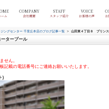
OME
COMPANY
STAFF
VOICE
C
ホーム
会社概要
スタッフ紹介
お客様の声
お
ウジングセンター 千里丘本店のブログ記事一覧
>
山田東４丁目８ プリンス
モータープール
ません。
板記載の電話番号にご連絡お願いいたします。
ト)