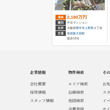
2,180万円
価格
種別
中古マンション
住所
大阪府
豊中市
上野西
４丁目
交通
柴原阪大前駅
徒歩10分
企業情報
物件検索
そ
会社概要
エリア検索
お
採用情報
沿線検索
ス
スタッフ情報
地図検索
イ
会員登録
サ