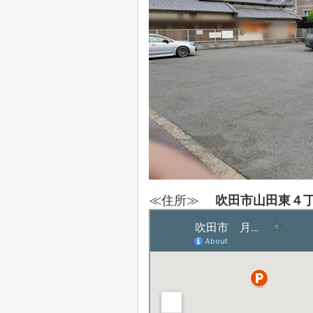
≪住所≫
吹田市山田東４