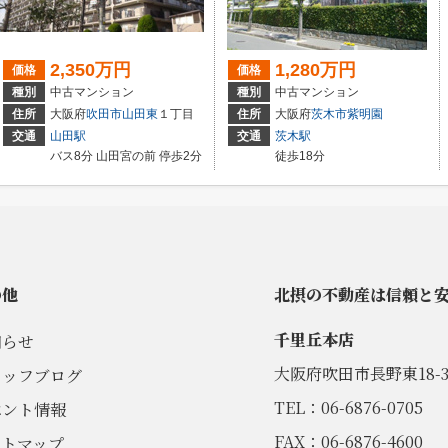
2,350万円
1,280万円
価格
価格
種別
中古マンション
種別
中古マンション
住所
大阪府
吹田市
山田東
１丁目
住所
大阪府
茨木市
紫明園
交通
山田駅
交通
茨木駅
バス8分 山田宮の前 停歩2分
徒歩18分
の他
北摂の不動産は信頼と
千里丘本店
知らせ
大阪府吹田市長野東18-3
タッフブログ
TEL：06-6876-0705
ベント情報
FAX：06-6876-4600
イトマップ