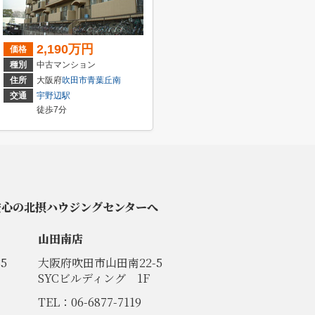
2,190万円
価格
種別
中古マンション
住所
大阪府
吹田市
青葉丘南
交通
宇野辺駅
徒歩7分
安心の北摂ハウジングセンターへ
山田南店
5
大阪府吹田市山田南22-5
SYCビルディング 1F
TEL：06-6877-7119