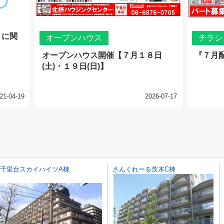
」に関
オープンハウス
チラシ
オープンハウス開催【７月１８日
『７月
(土)・１９日(日)】
21-04-19
2026-07-17
千里台スカイハイツA棟
さんくれーる茨木C棟