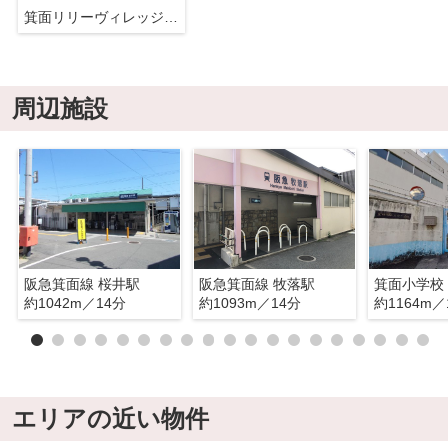
箕面リリーヴィレッジC棟
周辺施設
阪急箕面線 桜井駅
阪急箕面線 牧落駅
箕面小学校
約1042m／14分
約1093m／14分
約1164m／
エリアの近い物件