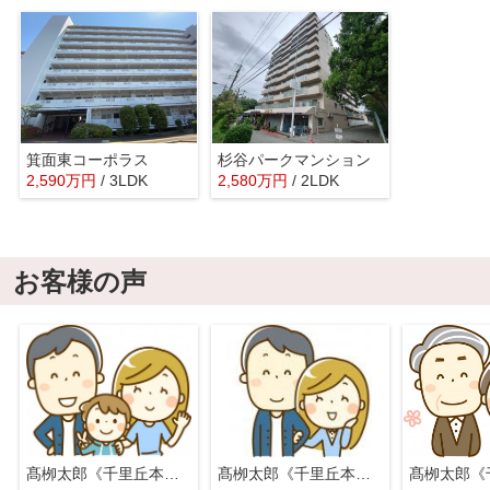
箕面東コーポラス
杉谷パークマンション
2,590
万
円
/ 3LDK
2,580
万
円
/ 2LDK
お客様の声
髙栁太郎《千里丘本店》
髙栁太郎《千里丘本店》