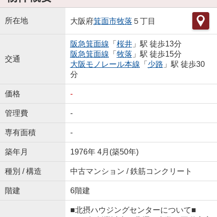
所在地
大阪府
箕面市
牧落
５丁目
阪急箕面線
「
桜井
」駅 徒歩13分
阪急箕面線
「
牧落
」駅 徒歩15分
交通
大阪モノレール本線
「
少路
」駅 徒歩30
分
価格
-
管理費
-
専有面積
-
築年月
1976年 4月(築50年)
種別 / 構造
中古マンション / 鉄筋コンクリート
階建
6階建
■北摂ハウジングセンターについて■