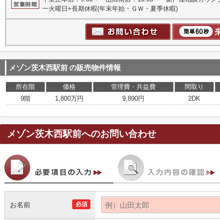
一火曜日+長期休暇(年末年始・ＧＷ・夏季休暇)
メゾン茨木西駅前
の販売物件情報
所在階
価格
管理費・共益費
間取り
9階
1,800万円
9,890円
2DK
メゾン茨木西駅前
へのお問い合わせ
お名前
必須