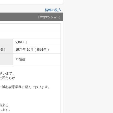
情報の見方
【中古マンション】
9,890円
年数）
1974年 10月 ( 築51年 )
11階建
ございます。
た私たちが
に誠心誠意業務に励んでおります。
出来る
します。