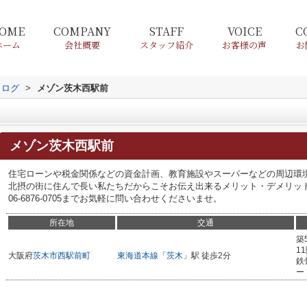
OME
COMPANY
STAFF
VOICE
C
ホーム
会社概要
スタッフ紹介
お客様の声
お
タログ
>
メゾン茨木西駅前
メゾン茨木西駅前
住宅ローンや税金関係などの資金計画、教育施設やスーパーなどの周辺環
北摂の街に住んで長い私たちだからこそお伝え出来るメリット・デメリッ
06-6876-0705までお気軽に問い合わせくださいませ。
所在地
交通
築
1
大阪府
茨木市
西駅前町
東海道本線
「
茨木
」駅 徒歩2分
鉄
ー