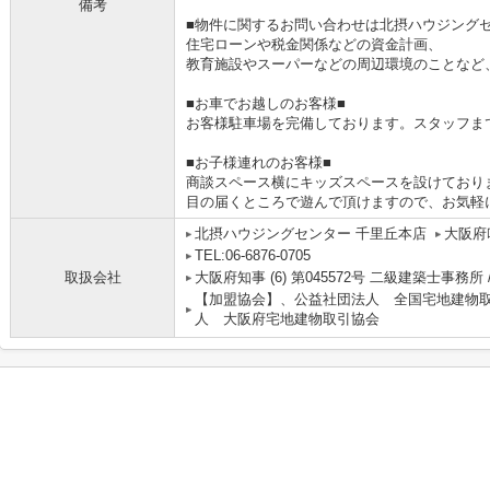
備考
■物件に関するお問い合わせは北摂ハウジングセ
住宅ローンや税金関係などの資金計画、
教育施設やスーパーなどの周辺環境のことなど
■お車でお越しのお客様■
お客様駐車場を完備しております。スタッフま
■お子様連れのお客様■
商談スペース横にキッズスペースを設けており
目の届くところで遊んで頂けますので、お気軽
北摂ハウジングセンター 千里丘本店
大阪府
TEL:06-6876-0705
取扱会社
大阪府知事 (6) 第045572号 二級建築士事務所 
【加盟協会】、公益社団法人 全国宅地建物
人 大阪府宅地建物取引協会