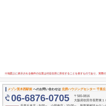
※地図上に表示される物件の位置は付近住所に所在することを表すものであり、実際
メゾン茨木西駅前
へのお問い合わせは
北摂ハウジングセンター 千里
06-6876-0705
〒565-0816
大阪府吹田市長野東１
千里丘本店：9:00～ 山田南店：10:00～ 新芦屋相談カウン