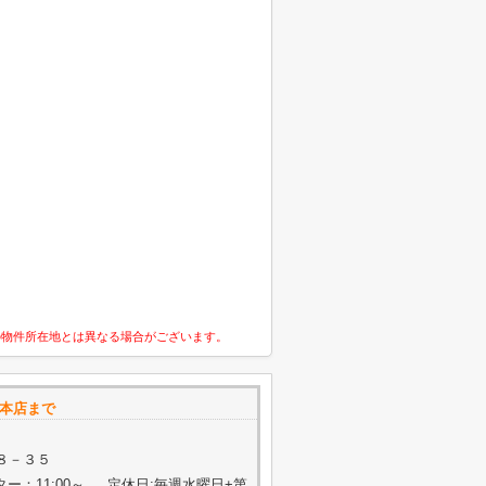
の物件所在地とは異なる場合がございます。
丘本店まで
８－３５
ター：11:00～ 定休日:毎週水曜日+第