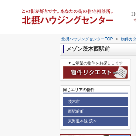
H
北摂ハウジングセンターTOP
>
物件カ
メゾン茨木西駅前
▼ご希望の物件をお探しします
同じエリアの物件
茨木市
西駅前町
東海道本線 茨木