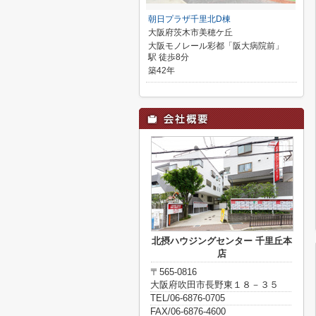
朝日プラザ千里北D棟
大阪府茨木市美穂ケ丘
大阪モノレール彩都「阪大病院前」
駅 徒歩8分
築42年
北摂ハウジングセンター 千里丘本
店
〒565-0816
大阪府吹田市長野東１８－３５
TEL/06-6876-0705
FAX/06-6876-4600