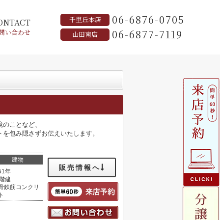
06-6876-0705
千里丘本店
ONTACT
06-6877-7119
問い合わせ
山田南店
境のことなど、
トを包み隠さずお伝えいたします。
建物
販売情報へ
51年
1階建
骨鉄筋コンクリ
ト