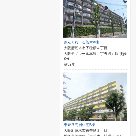
さんくれーる茨木A棟
大阪府茨木市下穂積４丁目
大阪モノレール本線「宇野辺」駅 徒歩
8分
築52年
東奈良高層住宅F棟
大阪府茨木市東奈良３丁目