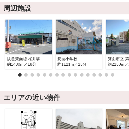
周辺施設
阪急箕面線 桜井駅
箕面小学校
箕面市立 
約1430m／18分
約1121m／15分
約2150m／
エリアの近い物件