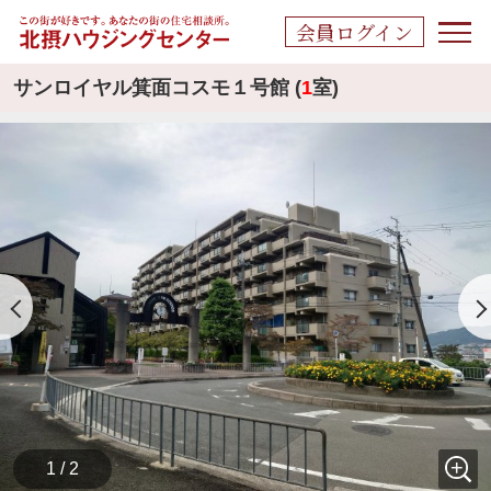
会員ログイン
サンロイヤル箕面コスモ１号館 (
1
室)
1 / 2