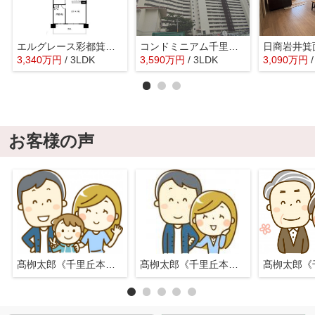
エルグレース彩都箕面D棟
コンドミニアム千里中央
日商岩井箕
3,340
万
円
/ 3LDK
3,590
万
円
/ 3LDK
3,090
万
円
お客様の声
髙栁太郎《千里丘本店》
髙栁太郎《千里丘本店》