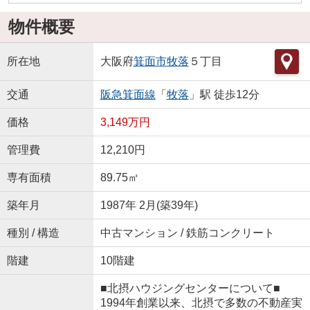
物件概要
所在地
大阪府
箕面市
牧落
５丁目
交通
阪急箕面線
「
牧落
」駅 徒歩12分
価格
3,149万円
管理費
12,210円
専有面積
89.75㎡
築年月
1987年 2月(築39年)
種別 / 構造
中古マンション / 鉄筋コンクリート
階建
10階建
■北摂ハウジングセンターについて■
1994年創業以来、北摂で多数の不動産実