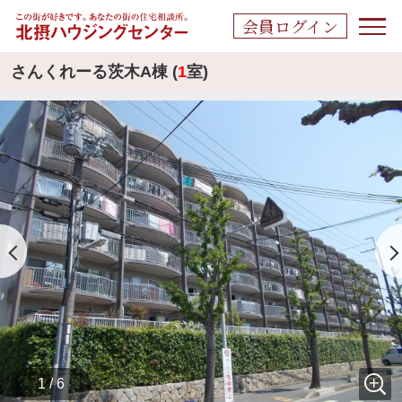
会員ログイン
さんくれーる茨木A棟 (
1
室)
1 / 6