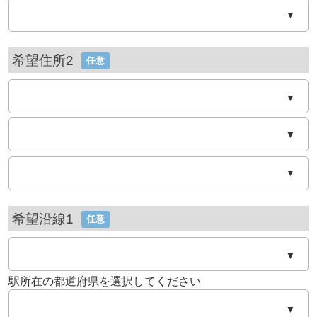
▼
希望住所2
任意
▼
▼
▼
希望沿線1
任意
▼
駅所在の都道府県を選択してください
▼