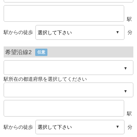
駅
駅からの徒歩
分
▼
希望沿線2
任意
▼
駅所在の都道府県を選択してください
▼
駅
駅からの徒歩
分
▼