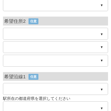
▼
希望住所2
任意
▼
▼
▼
希望沿線1
任意
▼
駅所在の都道府県を選択してください
▼