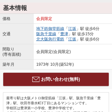
基本情報
価格
会員限定
地下鉄御堂筋線
「
江坂
」駅 徒歩6分
交通
阪急千里線
「
豊津
」駅 徒歩15分
北大阪急行電鉄
「
江坂
」駅 徒歩6分
間取り
会員限定
(
会員限定
)
(専有面積)
築年月
1973年 10月(築52年)
お問い合わせ(無料)
最寄り駅は大阪メトロ御堂筋線「江坂」駅、阪急千里線「豊
津」駅、吹田市垂水町3丁目にあるマンションです。
学校区は豊津第一小学校、豊津中学校です。