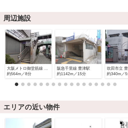
周辺施設
大阪メトロ御堂筋線 江坂駅
阪急千里線 豊津駅
約564m／8分
約1142m／15分
約340m／
エリアの近い物件