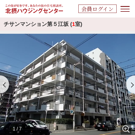
会員ログイン
チサンマンション第５江坂 (
1
室)
1 / 7