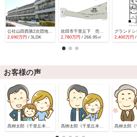
公社山田西第2次団地A8棟
吹田市千里丘下 売り土地
2,690
万
円
/ 3LDK
2,780
万
円
/ 266.95㎡
2,400
万
円
お客様の声
髙栁太郎《千里丘本店》
髙栁太郎《千里丘本店》