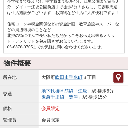
小学校まで徒歩7分、中学校まで徒歩4分、江坂公園まで徒歩3
分、ダイエー江坂公園前店まで徒歩3分！さらに、江坂駅周辺
は生活施設がございます。お買物など生活に大変便利ですよ！
住宅ローンや税金関係などの資金計画、教育施設やスーパーな
どの周辺環境のことなど、
北摂の街に住んで長い私たちだからこそお伝え出来るメリッ
ト・デメリットを包み隠さずお伝えいたします。
06-6876-0705までお気軽に問い合わせくださいませ。
物件概要
所在地
大阪府
吹田市
垂水町
３丁目
地下鉄御堂筋線
「
江坂
」駅 徒歩6分
交通
阪急千里線
「
豊津
」駅 徒歩15分
価格
会員限定
管理費
会員限定